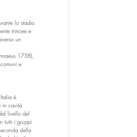
, 
urante lo stadio 
mente trincee e 
raverso un 
Linnaeus 1758), 
o comuni e 
Italia è 
 in cavità 
al livello del 
 tutti i gruppi 
 seconda della 