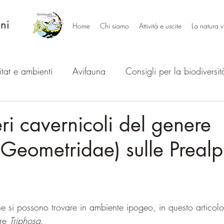
ini
Home
Chi siamo
Attività e uscite
La natura v
tat e ambienti
Avifauna
Consigli per la biodiversit
Serate e presentazioni
Crostacei e gasteropodi
R
eri cavernicoli del genere
(Geometridae) sulle Prealp
 che si possono trovare in ambiente ipogeo, in questo articolo
re 
Triphosa
.