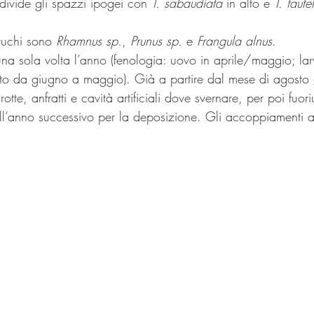
ndivide gli spazzi ipogei con 
T. sabaudiata
 in alto e 
T. tautel
bruchi sono 
Rhamnus sp.
, 
Prunus sp.
 e 
Frangula alnus
.
 una sola volta l’anno (fenologia: uovo in aprile/maggio; lar
 da giugno a maggio). Già a partire dal mese di agosto gl
tte, anfratti e cavità artificiali dove svernare, per poi fuori
ll’anno successivo per la deposizione. Gli accoppiamenti 