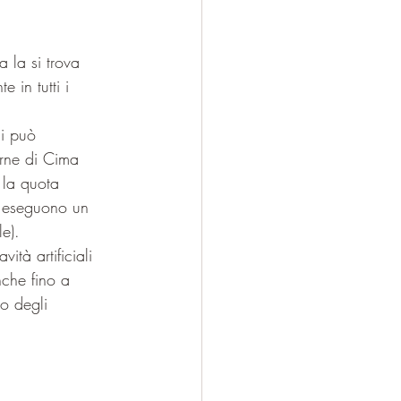
 la si trova 
 in tutti i 
i può 
rne di Cima 
 la quota 
ti eseguono un 
e).
ità artificiali 
nche fino a 
o degli 