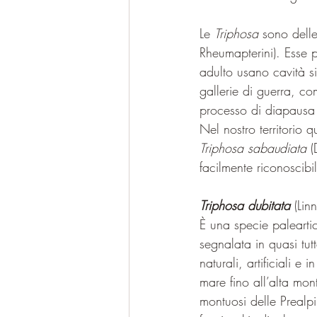
Le 
Triphosa 
sono delle
Rheumapterini). Esse p
adulto usano cavità s
gallerie di guerra, co
processo di diapausa 
Nel nostro territorio 
Triphosa sabaudiata
 
facilmente riconoscibil
Triphosa dubitata
 (Li
È una specie paleartic
segnalata in quasi tut
naturali, artificiali e 
mare fino all’alta mon
montuosi delle Prealp