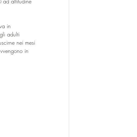
i
 ad altitudine 
va in 
i adulti 
uscirne nei mesi 
avvengono in 