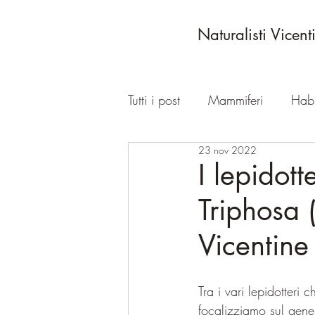
Naturalisti Vicent
Tutti i post
Mammiferi
Habi
23 nov 2022
Comunicati
Geologia
I lepidott
Triphosa 
Vicentine
Tra i vari lepidotteri
focalizziamo sul gene