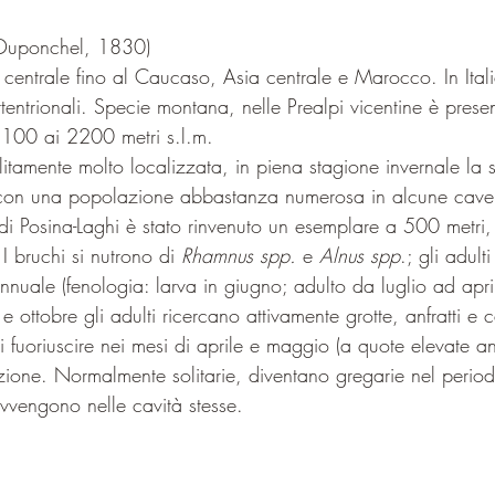
(Duponchel, 1830)
a centrale fino al Caucaso, Asia centrale e Marocco. In Italia
ttentrionali. Specie montana, nelle Prealpi vicentine è presente
100 ai 2200 metri s.l.m.  
tamente molto localizzata, in piena stagione invernale la s
con una popolazione abbastanza numerosa in alcune cave
 Posina-Laghi è stato rinvenuto un esemplare a 500 metri,
I bruchi si nutrono di 
Rhamnus spp.
 e 
Alnus spp
.; gli adul
nnuale (fenologia: larva in giugno; adulto da luglio ad april
 ottobre gli adulti ricercano attivamente grotte, anfratti e cav
 fuoriuscire nei mesi di aprile e maggio (a quote elevate a
zione. Normalmente solitarie, diventano gregarie nel period
vengono nelle cavità stesse.