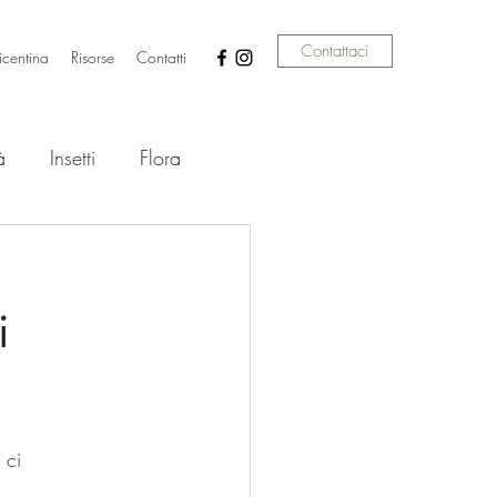
Contattaci
icentina
Risorse
Contatti
à
Insetti
Flora
ettili
Anfibi
i
 ci 