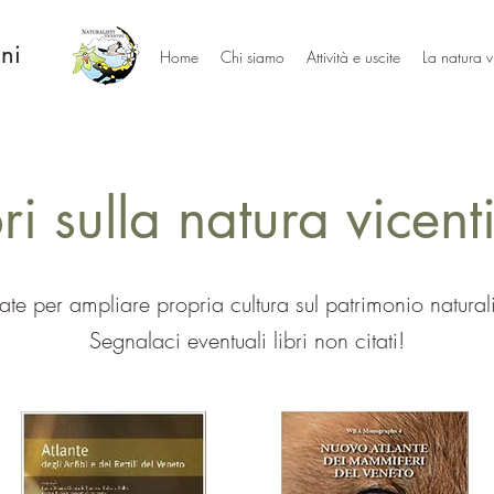
ini
Home
Chi siamo
Attività e uscite
La natura v
bri sulla natura vicent
iate per ampliare propria cultura sul patrimonio natural
Segnalaci eventuali libri non citati!