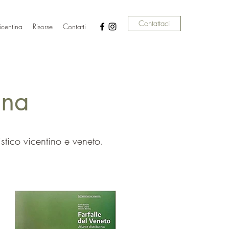
Contattaci
icentina
Risorse
Contatti
ina
istico vicentino e veneto.