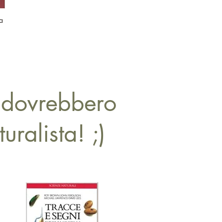
a
n dovrebbero
ralista! ;)