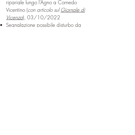
ripariale lungo l’Agno a Cornedo
Vicentino (
con articolo sul
Giornale di
Vicenza
), 03/10/2022
Segnalazione possibile disturbo da
evento "Qi Gong e Suoni in grotta"
presso la ZSC IT3220008 “Buso della
Rana”, 27/07/2022
Segnalazione sull'importanza
ecologica delle nicchie del Castello di
Giulietta, Montecchio Maggiore (VI),
06/07/2022
Segnalazioni disturbo deliberato alla
fauna - Rotte del Guà, 30/05/2022
Segnalazione in seguito a sfalcio
orchidee selvatiche in Val Liona,
28/04/2022
Richieste di gestione per la
salvaguardia ecologica della zona