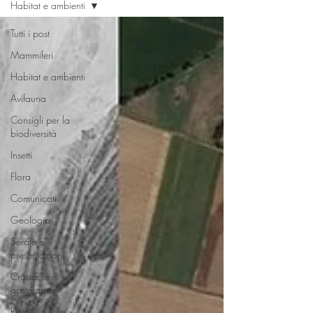
Habitat e ambienti
Tutti i post
Mammiferi
Habitat e ambienti
Avifauna
Consigli per la
biodiversità
Insetti
Flora
Comunicati
Geologia
Serate e
presentazioni
Crostacei e
gasteropodi
Rettili