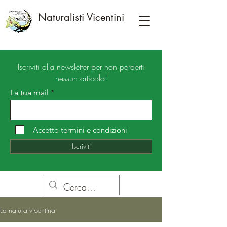
Naturalisti Vicentini
Iscriviti alla newsletter per non perderti
nessun articolo!
La tua mail
Accetto termini e condizioni
Iscriviti
La natura vicentina