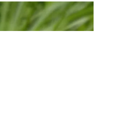
Siamo orgogliosi di annunciarvi il recentissimo
montaggio delle nostre nove bacheche didattiche sulla
fauna delle Rotte del Guà, a...