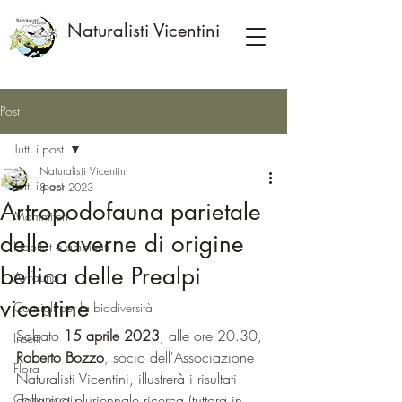
Naturalisti Vicentini
Post
Tutti i post
Naturalisti Vicentini
Tutti i post
8 apr 2023
Artropodofauna parietale
Mammiferi
delle caverne di origine
Habitat e ambienti
bellica delle Prealpi
Avifauna
vicentine
Consigli per la biodiversità
Sabato 
15 aprile 2023
, alle ore 20.30, 
Insetti
Roberto Bozzo
, socio dell'Associazione 
Flora
Naturalisti Vicentini, illustrerà i risultati 
Comunicati
della sua pluriennale ricerca (tuttora in 