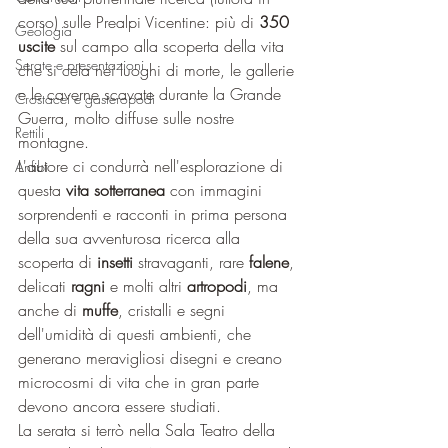
corso) sulle Prealpi Vicentine: più di 
350 
Geologia
uscite
 sul campo alla scoperta della vita 
Serate e presentazioni
che si cela nei luoghi di morte, le gallerie 
e le caverne scavate durante la Grande 
Crostacei e gasteropodi
Guerra, molto diffuse sulle nostre 
Rettili
montagne. 
L'autore ci condurrà nell'esplorazione di 
Anfibi
questa 
vita sotterranea
 con immagini 
sorprendenti e racconti in prima persona 
della sua avventurosa ricerca alla 
scoperta di 
insetti
 stravaganti, rare 
falene
, 
delicati 
ragni
 e molti altri 
artropodi
, ma 
anche di 
muffe
, cristalli e segni 
dell'umidità di questi ambienti, che 
generano meravigliosi disegni e creano 
microcosmi di vita che in gran parte 
devono ancora essere studiati.
La serata si terrò nella Sala Teatro della 